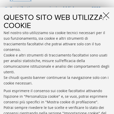
Contributi e sovvenzioni pubbliche - anno 2025
[.xlsx 10 KB]
QUESTO SITO WEB UTILIZZA I
Pagina aggiornata al 08.06.2026
COOKIE
Nel nostro sito utilizziamo sia cookie tecnici necessari per il
APPROFONDISCI
suo funzionamento, sia cookie e altri strumenti di
Dati anni precedenti - Contributi e sovvenzioni da
tracciamento facoltativi che potrai attivare solo con il tuo
Pubbliche Amministrazioni
consenso.
Cookie e altri strumenti di tracciamento facoltativi sono usati
per analisi statistiche, misure sull'efficacia della
comunicazione istituzionale e analisi dei comportamenti degli
utenti.
Se chiudi questo banner continuerai la navigazione solo con i
cookie necessari.
Fondazione trasparente
Puoi esprimere il consenso sui cookie facoltativi attivando
Bandi, gare e concorsi
l'opzione in "Personalizza cookie" e, se vuoi, potrai esprimere
consensi più specifici in "Mostra cookie di profilazione".
Newsletter
Potrai sempre rivedere le tue scelte e verificare lo stato dei
Contatti
consensi rientrando nella sezione "Impostazione cookie" del