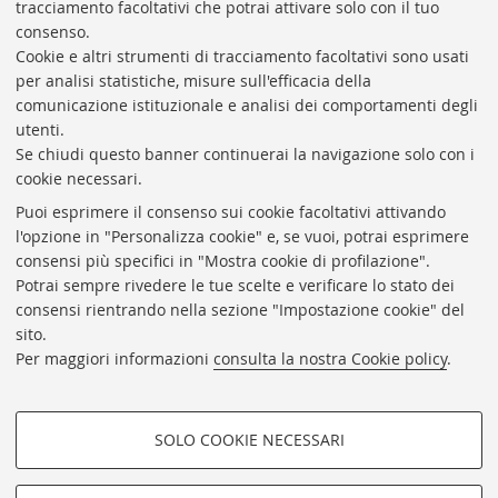
ORARI
tracciamento facoltativi che potrai attivare solo con il tuo
lunedì-venerdì 9.00-17.00
consenso.
Cookie e altri strumenti di tracciamento facoltativi sono usati
per analisi statistiche, misure sull'efficacia della
comunicazione istituzionale e analisi dei comportamenti degli
utenti.
Se chiudi questo banner continuerai la navigazione solo con i
cookie necessari.
Fondazione trasparente
Puoi esprimere il consenso sui cookie facoltativi attivando
Bandi, gare e concorsi
l'opzione in "Personalizza cookie" e, se vuoi, potrai esprimere
consensi più specifici in "Mostra cookie di profilazione".
Newsletter
Potrai sempre rivedere le tue scelte e verificare lo stato dei
Contatti
consensi rientrando nella sezione "Impostazione cookie" del
sito.
Link utili
Per maggiori informazioni
consulta la nostra Cookie policy
.
Impostazioni Cookie
Seguici su:
SOLO COOKIE NECESSARI
COOKIE DI PROFILAZIONE -
FACOLTATIVI
©Copyright 2026 - FONDAZIONE FEDERICO ZERI -