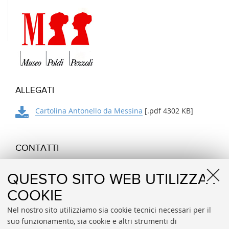
ALLEGATI
Cartolina Antonello da Messina
[.pdf 4302 KB]
CONTATTI
Fondazione Federico Zeri
QUESTO SITO WEB UTILIZZA I
piazzetta Giorgio Morandi, 2 40125 Bologna
COOKIE
E-MAIL
fondazionezeri.info@unibo.it
Nel nostro sito utilizziamo sia cookie tecnici necessari per il
+39 051 2097 486/ 471
suo funzionamento, sia cookie e altri strumenti di