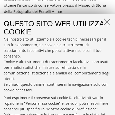
ottiene l'incarico di conservatore presso il Museo di Storia
della Fotografia dei Fratelli Alinari.
La Collezione Malandrini, riordinata e inventariata, è
QUESTO SITO WEB UTILIZZA I
consultabile attraverso il modulo
Esplora i fondi
del
COOKIE
catalogo online.
Nel nostro sito utilizziamo sia cookie tecnici necessari per il
suo funzionamento, sia cookie e altri strumenti di
APPROFONDISCI
tracciamento facoltativi che potrai attivare solo con il tuo
Esplora la Collezione Malandrini
consenso.
Cookie e altri strumenti di tracciamento facoltativi sono usati
per analisi statistiche, misure sull'efficacia della
comunicazione istituzionale e analisi dei comportamenti degli
utenti.
Se chiudi questo banner continuerai la navigazione solo con i
cookie necessari.
Fondazione trasparente
Puoi esprimere il consenso sui cookie facoltativi attivando
Bandi, gare e concorsi
l'opzione in "Personalizza cookie" e, se vuoi, potrai esprimere
consensi più specifici in "Mostra cookie di profilazione".
Newsletter
Potrai sempre rivedere le tue scelte e verificare lo stato dei