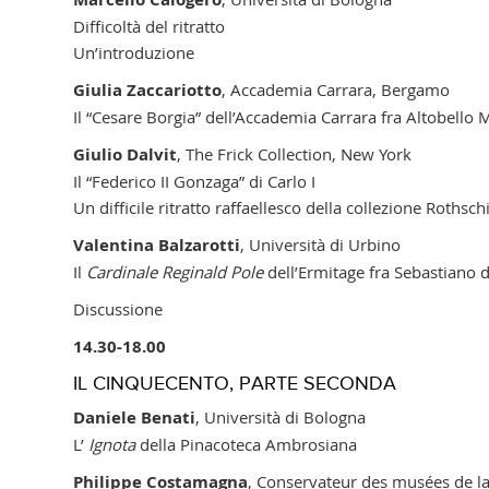
Difficoltà del ritratto
Un’introduzione
Giulia Zaccariotto
, Accademia Carrara, Bergamo
Il “Cesare Borgia” dell’Accademia Carrara fra Altobello
M
Giulio Dalvit
, The Frick Collection, New York
Il “Federico II Gonzaga” di Carlo I
Un difficile ritratto raffaellesco della collezione Rothsch
Valentina Balzarotti
, Università di Urbino
Il
Cardinale Reginald Pole
dell’Ermitage fra Sebastiano 
Discussione
14.30-18.00
IL CINQUECENTO, PARTE SECONDA
Daniele Benati
, Università di Bologna
L’
Ignota
della Pinacoteca Ambrosiana
Philippe Costamagna
,
Conservateur des musées de l