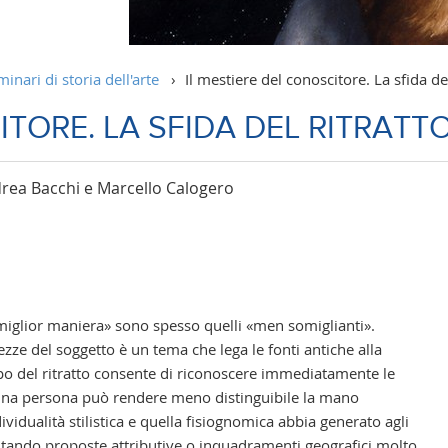
minari di storia dell'arte
›
Il mestiere del conoscitore. La sfida del
ITORE. LA SFIDA DEL RITRATT
drea Bacchi e Marcello Calogero
 «miglior maniera» sono spesso quelli «men somiglianti».
attezze del soggetto è un tema che lega le fonti antiche alla
po del ritratto consente di riconoscere immediatamente le
 di una persona può rendere meno distinguibile la mano
ndividualità stilistica e quella fisiognomica abbia generato agli
uscitando proposte attributive o inquadramenti geografici molto