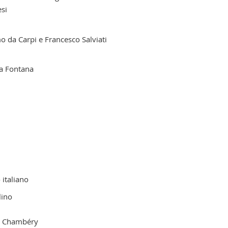
esi
o da Carpi e Francesco Salviati
nia Fontana
 italiano
lino
i Chambéry