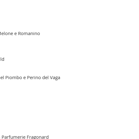
elone
e Romanino
ild
del Piombo e Perino del Vaga
a Parfumerie Fragonard