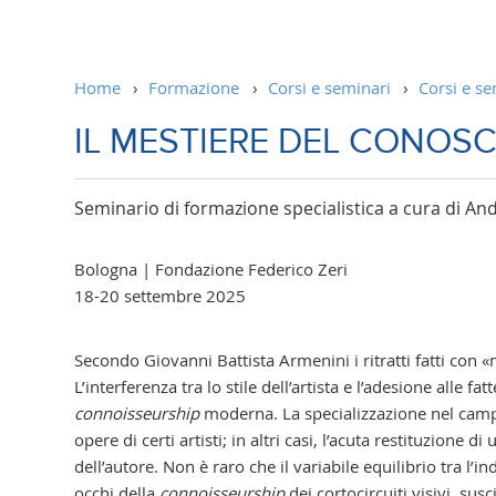
Home
›
Formazione
›
Corsi e seminari
›
Corsi e se
IL MESTIERE DEL CONOSC
Seminario di formazione specialistica a cura di An
Bologna | Fondazione Federico Zeri
18-20 settembre 2025
Secondo Giovanni Battista Armenini i ritratti fatti con
L’interferenza tra lo stile dell’artista e l’adesione alle f
connoisseurship
moderna. L
a specializzazione nel cam
opere di certi artisti
; in altri casi, l’acuta restituzione
dell’autore. Non è raro che il variabile equilibrio tra l’i
occhi della
connoisseurship
dei cortocircuiti visivi, s