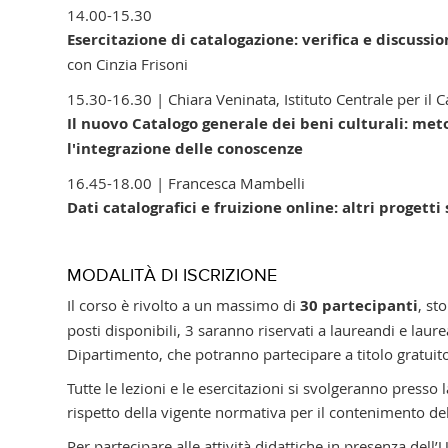
14.00-15.30
Esercitazione di catalogazione: verifica e discussio
con
Cinzia Frisoni
15.30-16.30 | Chiara Veninata, Istituto Centrale per il
Il nuovo Catalogo generale dei beni culturali: met
l'integrazione delle conoscenze
16.45-18.00 | Francesca Mambelli
Dati catalografici e fruizione online: altri progetti 
MODALITÀ DI ISCRIZIONE
Il corso è rivolto a un massimo di
30 partecipanti
, st
posti disponibili, 3 saranno riservati a laureandi e laurea
Dipartimento, che potranno partecipare a titolo gratuit
Tutte le lezioni e le esercitazioni si svolgeranno presso
rispetto della vigente normativa per il contenimento d
Per partecipare alle attività didattiche in presenza del