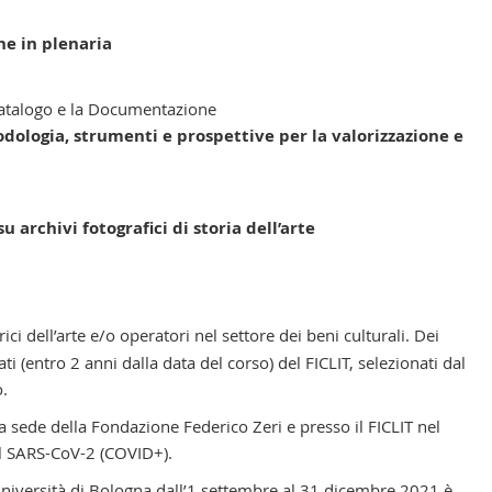
ne in plenaria
 Catalogo e la Documentazione
odologia, strumenti e prospettive per la valorizzazione e
su archivi fotografici di storia dell’arte
orici dell’arte e/o operatori nel settore dei beni culturali. Dei
ti (entro 2 anni dalla data del corso) del FICLIT, selezionati dal
o.
 la sede della Fondazione Federico Zeri e presso il FICLIT nel
el SARS-CoV-2 (COVID+).
l’Università di Bologna dall’1 settembre al 31 dicembre 2021 è