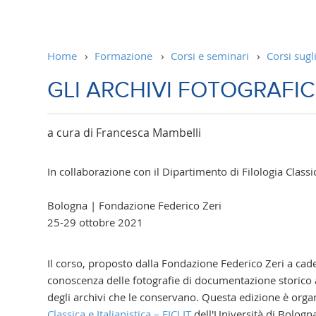
Home
›
Formazione
›
Corsi e seminari
›
Corsi sugli
GLI ARCHIVI FOTOGRAFICI
a cura di Francesca Mambelli
In collaborazione con il Dipartimento di Filologia Classic
Bologna | Fondazione Federico Zeri
25-29 ottobre 2021
Il corso, proposto dalla Fondazione Federico Zeri a cad
conoscenza delle fotografie di documentazione storico a
degli archivi che le conservano. Questa edizione è orga
Classica e Italianistica – FICLIT
dell'Università di Bologn